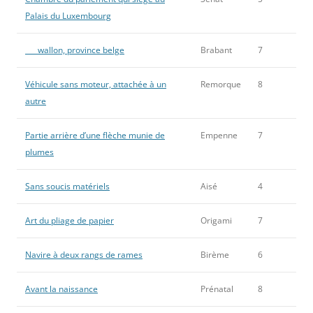
Palais du Luxembourg
___ wallon, province belge
Brabant
7
Véhicule sans moteur, attachée à un
Remorque
8
autre
Partie arrière d’une flèche munie de
Empenne
7
plumes
Sans soucis matériels
Aisé
4
Art du pliage de papier
Origami
7
Navire à deux rangs de rames
Birème
6
Avant la naissance
Prénatal
8