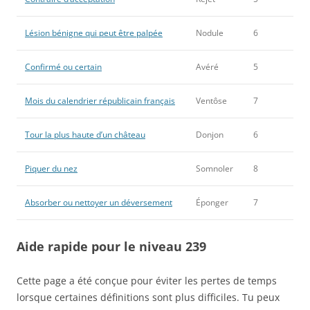
Lésion bénigne qui peut être palpée
Nodule
6
Confirmé ou certain
Avéré
5
Mois du calendrier républicain français
Ventôse
7
Tour la plus haute d’un château
Donjon
6
Piquer du nez
Somnoler
8
Absorber ou nettoyer un déversement
Éponger
7
Aide rapide pour le niveau 239
Cette page a été conçue pour éviter les pertes de temps
lorsque certaines définitions sont plus difficiles. Tu peux