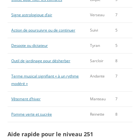
Signe astrologique d’air
Verseau
7
Action de poursuivre ou de continuer
Suivi
5
Despote ou dictateur
Tyran
5
Outil de jardinage pour désherber
Sarcloir
8
Terme musical signifiant « à un rythme
Andante
7
modéré »
Vêtement d’hiver
Manteau
7
Pomme verte et sucrée
Reinette
8
Aide rapide pour le niveau 251