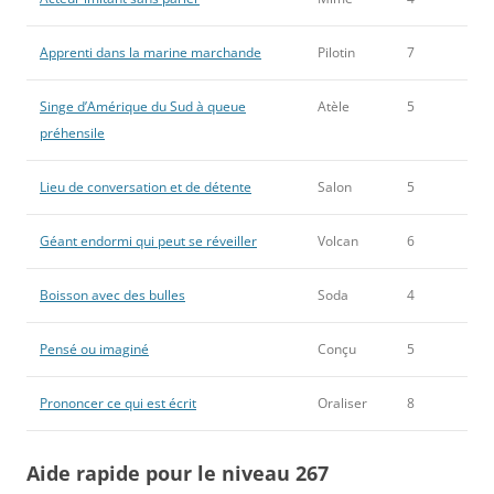
Apprenti dans la marine marchande
Pilotin
7
Singe d’Amérique du Sud à queue
Atèle
5
préhensile
Lieu de conversation et de détente
Salon
5
Géant endormi qui peut se réveiller
Volcan
6
Boisson avec des bulles
Soda
4
Pensé ou imaginé
Conçu
5
Prononcer ce qui est écrit
Oraliser
8
Aide rapide pour le niveau 267