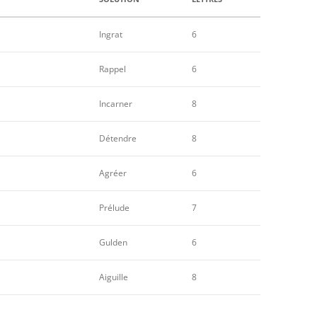
Ingrat
6
Rappel
6
Incarner
8
Détendre
8
Agréer
6
Prélude
7
Gulden
6
Aiguille
8