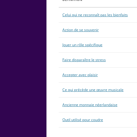
Celui qui ne reconnaît pas les bienfaits
Action de se souvenir
Jouer un rôle spécifique
Faire disparaître le stress
Accepter avec plaisir
Ce qui précède une œuvre musicale
Ancienne monnaie néerlandaise
Outil utilisé pour coudre