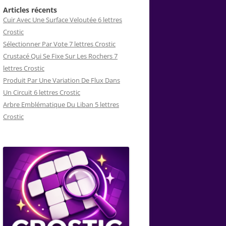
Articles récents
Cuir Avec Une Surface Veloutée 6 lettres
Crostic
Sélectionner Par Vote 7 lettres Crostic
Crustacé Qui Se Fixe Sur Les Rochers 7
lettres Crostic
Produit Par Une Variation De Flux Dans
Un Circuit 6 lettres Crostic
Arbre Emblématique Du Liban 5 lettres
Crostic