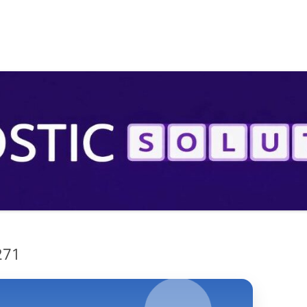
S
271