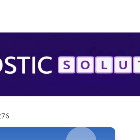
S
276