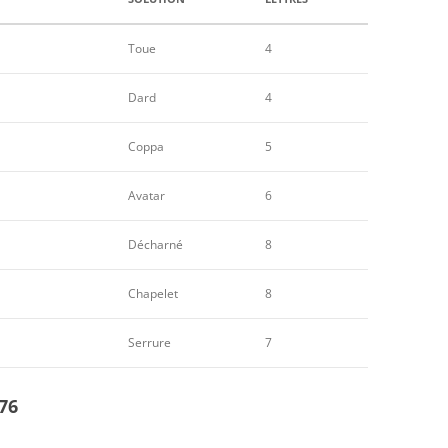
Toue
4
Dard
4
Coppa
5
Avatar
6
Décharné
8
Chapelet
8
Serrure
7
76