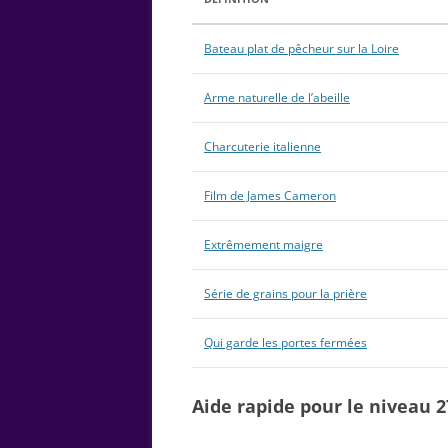
Bateau plat de pêcheur sur la Loire
Arme naturelle de l’abeille
Charcuterie italienne
Film de James Cameron
Extrêmement maigre
Série de grains pour la prière
Qui garde les portes fermées
Aide rapide pour le niveau 2