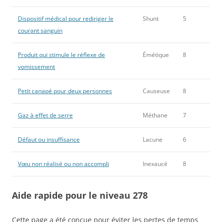
Dispositif médical pour rediriger le
Shunt
5
courant sanguin
Produit qui stimule le réflexe de
Émétique
8
vomissement
Petit canapé pour deux personnes
Causeuse
8
Gaz à effet de serre
Méthane
7
Défaut ou insuffisance
Lacune
6
Vœu non réalisé ou non accompli
Inexaucé
8
Aide rapide pour le niveau 278
Cette page a été conçue pour éviter les pertes de temps