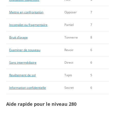
Mettre en confrontation
Opposer
7
Incomplet ou fragmentaire
Partiel
7
Bruit d’orage
Tonnerre
8
Examiner de nouveau
Revoir
6
Sans intermédiaire
Direct
6
Revêtement de sol
Tapis
5
Information confidentielle
Secret
6
Aide rapide pour le niveau 280