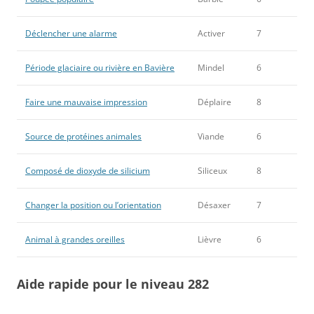
Déclencher une alarme
Activer
7
Période glaciaire ou rivière en Bavière
Mindel
6
Faire une mauvaise impression
Déplaire
8
Source de protéines animales
Viande
6
Composé de dioxyde de silicium
Siliceux
8
Changer la position ou l’orientation
Désaxer
7
Animal à grandes oreilles
Lièvre
6
Aide rapide pour le niveau 282