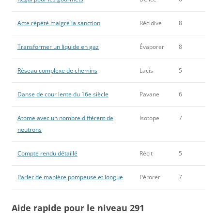
Acte répété malgré la sanction
Récidive
8
Transformer un liquide en gaz
Évaporer
8
Réseau complexe de chemins
Lacis
5
Danse de cour lente du 16e siècle
Pavane
6
Atome avec un nombre différent de
Isotope
7
neutrons
Compte rendu détaillé
Récit
5
Parler de manière pompeuse et longue
Pérorer
7
Aide rapide pour le niveau 291