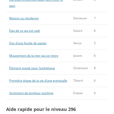
pain
Maison ou résidence
Demeure
7
État de ce qui est salé
Salure
6
Dos d’une feuille de papier
Verso
5
Mouvement de la mer qui se retire
Jusant
6
Élément ajouté pour l’esthétique
Ornement
8
Première étape de la vie d’une grenouille
Têtard
6
Sentiment de bonheur extrême
Extase
6
Aide rapide pour le niveau 296