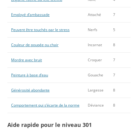
Employé d’ambassade
Attaché
7
Peuvent être touchés par le stress
Nerfs
5
Couleur de poupée ou chair
Incarnat
8
Mordre avec bruit
Croquer
7
Peinture à base d’eau
Gouache
7
Générosité abondante
Largesse
8
Comportement qui s’écarte de la norme
Déviance
8
Aide rapide pour le niveau 301