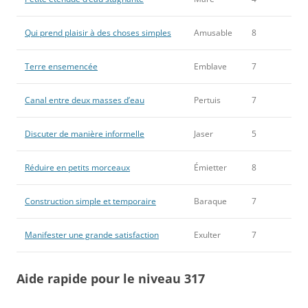
Qui prend plaisir à des choses simples
Amusable
8
Terre ensemencée
Emblave
7
Canal entre deux masses d’eau
Pertuis
7
Discuter de manière informelle
Jaser
5
Réduire en petits morceaux
Émietter
8
Construction simple et temporaire
Baraque
7
Manifester une grande satisfaction
Exulter
7
Aide rapide pour le niveau 317