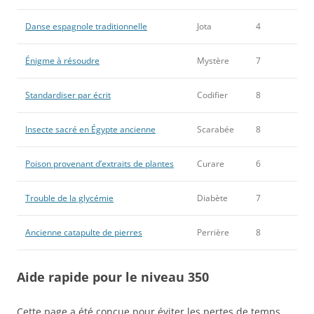
Danse espagnole traditionnelle
Jota
4
Énigme à résoudre
Mystère
7
Standardiser par écrit
Codifier
8
Insecte sacré en Égypte ancienne
Scarabée
8
Poison provenant d’extraits de plantes
Curare
6
Trouble de la glycémie
Diabète
7
Ancienne catapulte de pierres
Perrière
8
Aide rapide pour le niveau 350
Cette page a été conçue pour éviter les pertes de temps