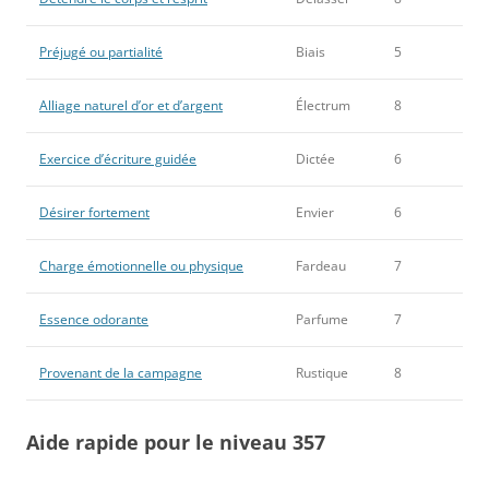
Préjugé ou partialité
Biais
5
Alliage naturel d’or et d’argent
Électrum
8
Exercice d’écriture guidée
Dictée
6
Désirer fortement
Envier
6
Charge émotionnelle ou physique
Fardeau
7
Essence odorante
Parfume
7
Provenant de la campagne
Rustique
8
Aide rapide pour le niveau 357