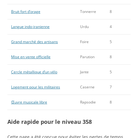
Bruit fort d’orage
Tonnerre
8
Langue indo-iranienne
Urdu
4
Grand marché des artisans
Foire
5
Mise en vente officielle
Parution
8
Cercle métallique d’un vélo
Jante
5
Logement pour les militaires
Caserne
7
Œuvre musicale libre
Rapsodie
8
Aide rapide pour le niveau 358
Cette page a été conçue pour éviter les pertes de temps