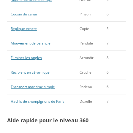
Cousin du canari
Pinson
6
Réplique exacte
Copie
5
Mouvement de balancier
Pendule
7
Éliminer les angles
Arrondir
8
Récipient en céramique
Cruche
6
Transport maritime simple
Radeau
6
Hachis de champignons de Paris
Duxelle
7
Aide rapide pour le niveau 360