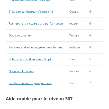
Très bon conducteur d’électricité
Cuivre
6
Recherche la victoire ou la performance
Joueur
6
Doux au toucher
Tendre
6
Faire entendre ou suggérer subtilement
Insinuer
8
Poisson artificiel servant d’appât
Devon
5
Qui produit du son
Sonore
6
Se décomposer organiquement
Pourrir
7
Aide rapide pour le niveau 367