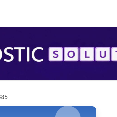
S
385