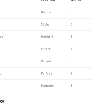
Bouton
6
Sécher
6
ues
Hérédité
8
Intérêt
7
Renard
6
t
Parfaire
8
Fantoche
8
85