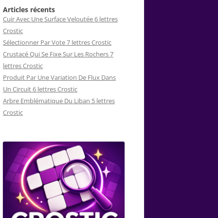
Articles récents
Cuir Avec Une Surface Veloutée 6 lettres
Crostic
Sélectionner Par Vote 7 lettres Crostic
Crustacé Qui Se Fixe Sur Les Rochers 7
lettres Crostic
Produit Par Une Variation De Flux Dans
Un Circuit 6 lettres Crostic
Arbre Emblématique Du Liban 5 lettres
Crostic