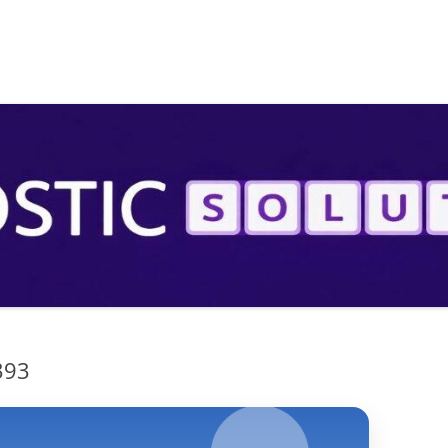
S
393