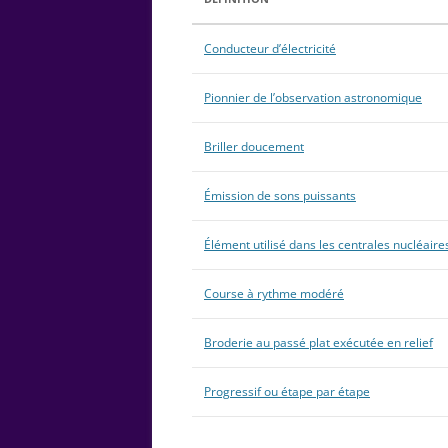
Conducteur d’électricité
Pionnier de l’observation astronomique
Briller doucement
Émission de sons puissants
Élément utilisé dans les centrales nucléaire
Course à rythme modéré
Broderie au passé plat exécutée en relief
Progressif ou étape par étape