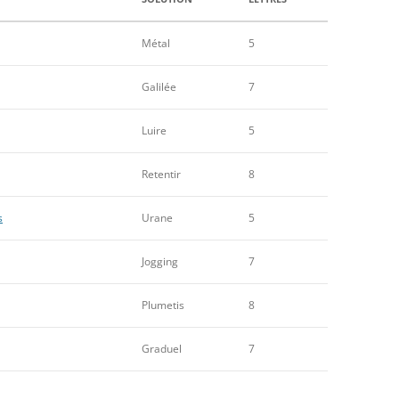
Métal
5
Galilée
7
Luire
5
Retentir
8
s
Urane
5
Jogging
7
Plumetis
8
Graduel
7