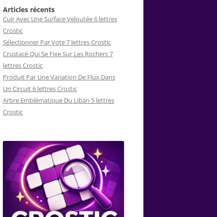
Articles récents
Cuir Avec Une Surface Veloutée 6 lettres
Crostic
Sélectionner Par Vote 7 lettres Crostic
Crustacé Qui Se Fixe Sur Les Rochers 7
lettres Crostic
Produit Par Une Variation De Flux Dans
Un Circuit 6 lettres Crostic
Arbre Emblématique Du Liban 5 lettres
Crostic