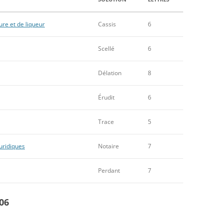
ture et de liqueur
Cassis
6
Scellé
6
Délation
8
Érudit
6
Trace
5
juridiques
Notaire
7
Perdant
7
06