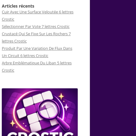
Articles récents
Cuir Avec Une Surface Veloutée 6 lettres
Crostic
Sélectionner Par Vote 7 lettres Crostic
Crustacé Qui Se Fixe Sur Les Rochers 7
lettres Crostic
Produit Par Une Variation De Flux Dans
Un Circuit 6 lettres Crostic
Arbre Emblématique Du Liban 5 lettres
Crostic