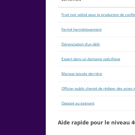
Fruit noir utilisé pour la production de confi
Fermé hermétiquement
Dénonciation d’un délit
Expert dans un domaine spécifique
Marque laissée derrière
Officier public chargé de rédiger des actes 
Opposé au gagnant
Aide rapide pour le niveau 4