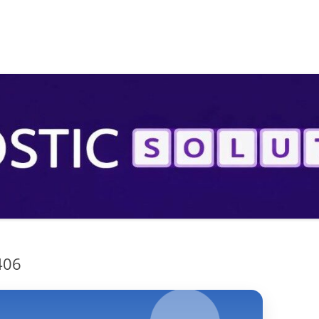
S
406