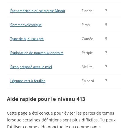
État américain où se trouve Miami
Floride
7
Sommet volcanique
Piton
5
Type de bijou sculpté
Camée
5
Exploration de nouveaux endroits
Périple
7
Sirop préparé avec le miel
Mellite
7
Légume vert à feuilles
Épinard
7
Aide rapide pour le niveau 413
Cette page a été conçue pour éviter les pertes de temps
lorsque certaines définitions sont plus difficiles. Tu peux
l’utiliser comme aide ponctuelle ou comme page