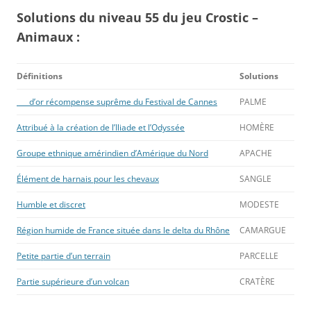
Solutions du niveau 55 du jeu Crostic –
Animaux :
Définitions
Solutions
___ d’or récompense suprême du Festival de Cannes
PALME
Attribué à la création de l’Iliade et l’Odyssée
HOMÈRE
Groupe ethnique amérindien d’Amérique du Nord
APACHE
Élément de harnais pour les chevaux
SANGLE
Humble et discret
MODESTE
Région humide de France située dans le delta du Rhône
CAMARGUE
Petite partie d’un terrain
PARCELLE
Partie supérieure d’un volcan
CRATÈRE