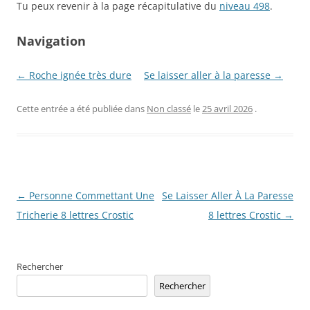
Tu peux revenir à la page récapitulative du
niveau 498
.
Navigation
← Roche ignée très dure
Se laisser aller à la paresse →
Cette entrée a été publiée dans
Non classé
le
25 avril 2026
.
Navigation
←
Personne Commettant Une
Se Laisser Aller À La Paresse
des
Tricherie 8 lettres Crostic
8 lettres Crostic
→
articles
Rechercher
Rechercher