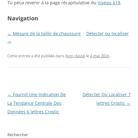
Tu peux revenir à la page récapitulative du
niveau 619
.
Navigation
← Mesure de la taille de chaussure
Détecter ou localiser
→
Cette entrée a été publiée dans
Non classé
le
4 mai 2026
.
Navigation
←
Fournit Une Indication De
Détecter Ou Localiser 7
des
La Tendance Centrale Des
lettres Crostic
→
articles
Données 6 lettres Crostic
Rechercher