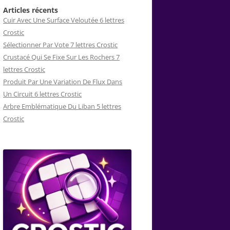
Articles récents
Cuir Avec Une Surface Veloutée 6 lettres
Crostic
Sélectionner Par Vote 7 lettres Crostic
Crustacé Qui Se Fixe Sur Les Rochers 7
lettres Crostic
Produit Par Une Variation De Flux Dans
Un Circuit 6 lettres Crostic
Arbre Emblématique Du Liban 5 lettres
Crostic