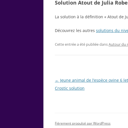
Solution Atout de Julia Rober
La solution à la définition « Atout de J
Découvrez les autres
solutions du niv
Cette entrée a été publiée dans
Autour du
Navigation
←
Jeune animal de l’espèce ovine 6 le
des
Crostic solution
articles
Fièrement propulsé par WordPress