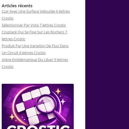
Articles récents
Cuir Avec Une Surface Veloutée 6 lettres
Crostic
Sélectionner Par Vote 7 lettres Crostic
Crustacé Qui Se Fixe Sur Les Rochers 7
lettres Crostic
Produit Par Une Variation De Flux Dans
Un Circuit 6 lettres Crostic
Arbre Emblématique Du Liban 5 lettres
Crostic