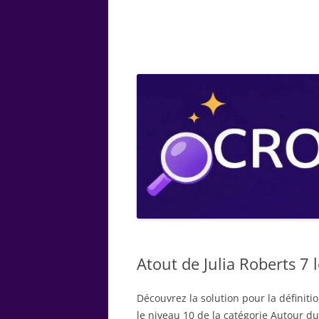
ARTS
CHIMIE
BOTANIQUE
MATHÉMATIQUE
Atout de Julia Roberts 7 l
Découvrez la solution pour la définiti
le niveau 10 de la catégorie Autour du