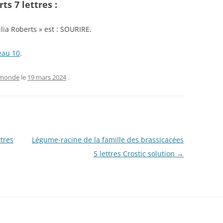
ts 7 lettres :
ulia Roberts » est : SOURIRE.
eau 10
.
 monde
le
19 mars 2024
.
ttres
Légume-racine de la famille des brassicacées
5 lettres Crostic solution
→