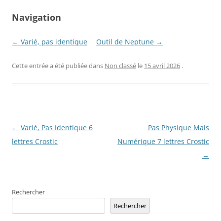
Navigation
← Varié, pas identique
Outil de Neptune →
Cette entrée a été publiée dans
Non classé
le
15 avril 2026
.
Navigation
←
Varié, Pas Identique 6
Pas Physique Mais
des
lettres Crostic
Numérique 7 lettres Crostic
articles
→
Rechercher
Rechercher