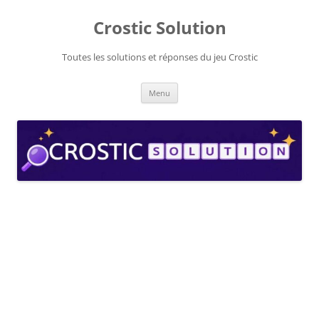
Aller
au
Crostic Solution
contenu
Toutes les solutions et réponses du jeu Crostic
Menu