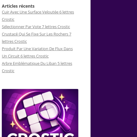
Articles récents
Cuir Avec Une Surface Veloutée 6 lettres
Crostic
Sélectionner Par Vote 7 lettres Crostic
Crustacé Qui Se Fixe Sur Les Rochers 7
lettres Crostic
Produit Par Une Variation De Flux Dans
Un Circuit 6 lettres Crostic
Arbre Emblématique Du Liban 5 lettres
Crostic