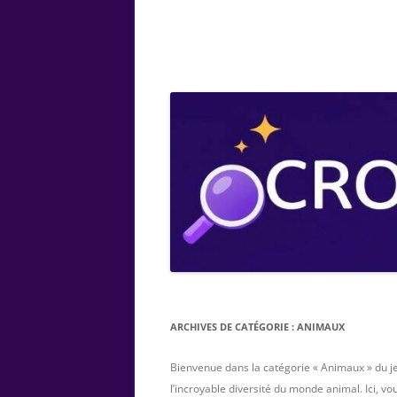
ARTS
CHIMIE
BOTANIQUE
MATHÉMATIQUE
ARCHIVES DE CATÉGORIE :
ANIMAUX
Bienvenue dans la catégorie « Animaux » du j
l’incroyable diversité du monde animal. Ici, vo