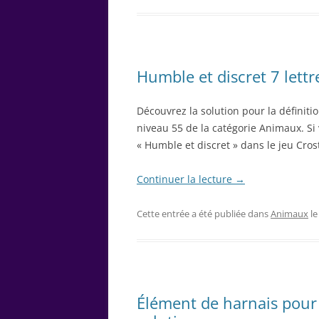
Humble et discret 7 lettr
Découvrez la solution pour la définiti
niveau 55 de la catégorie Animaux. Si 
« Humble et discret » dans le jeu Crost
Continuer la lecture
→
Cette entrée a été publiée dans
Animaux
l
Élément de harnais pour 