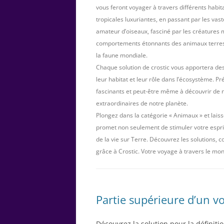
vous feront voyager à travers différents habi
tropicales luxuriantes, en passant par les vas
amateur d’oiseaux, fasciné par les créatures 
comportements étonnants des animaux terrestr
la faune mondiale.
Chaque solution de crostic vous apportera des
leur habitat et leur rôle dans l’écosystème. P
fascinants et peut-être même à découvrir de n
extraordinaires de notre planète.
Plongez dans la catégorie « Animaux » et laiss
promet non seulement de stimuler votre esprit
de la vie sur Terre. Découvrez les solutions, 
grâce à Crostic. Votre voyage à travers le mo
Partie supérieure d’un vo
Découvrez la solution pour la définitio