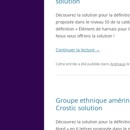
solution
Découvrez la solution pour la définiti
proposée dans le niveau 55 de la caté
définition « Élément de harnais pour l
Nous vous offrons la solution !
Continuer la lecture
→
Cette entrée a été publiée dans
Animaux
l
Groupe ethnique amérind
Crostic solution
Découvrez la solution pour la défini
Nord » en 6 lettres proposée dans le 