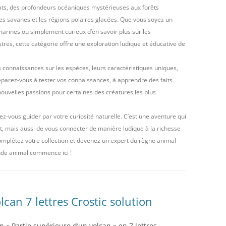
tats, des profondeurs océaniques mystérieuses aux forêts
tes savanes et les régions polaires glacées. Que vous soyez un
marines ou simplement curieux d’en savoir plus sur les
es, cette catégorie offre une exploration ludique et éducative de
 connaissances sur les espèces, leurs caractéristiques uniques,
réparez-vous à tester vos connaissances, à apprendre des faits
ouvelles passions pour certaines des créatures les plus
ez-vous guider par votre curiosité naturelle. C’est une aventure qui
, mais aussi de vous connecter de manière ludique à la richesse
complétez votre collection et devenez un expert du règne animal
nde animal commence ici !
lcan 7 lettres Crostic solution
n « Partie supérieure d’un volcan » en 7 lettres