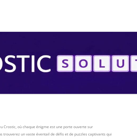
S
eu Crostic, où chaque énigme est une porte ouverte sur
us trouverez un vaste éventail de défis et de puzzles captivants qui