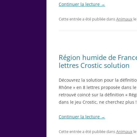
Continuer la lecture
→
Cette entrée a été publiée dans
Animaux
l
Région humide de France
lettres Crostic solution
Découvrez la solution pour la définit
Rhône » en 8 lettres proposée dans le
retrouvé coincé sur la définition « R
dans le jeu Crostic, ne cherchez plus !
Continuer la lecture
→
Cette entrée a été publiée dans
Animaux
l