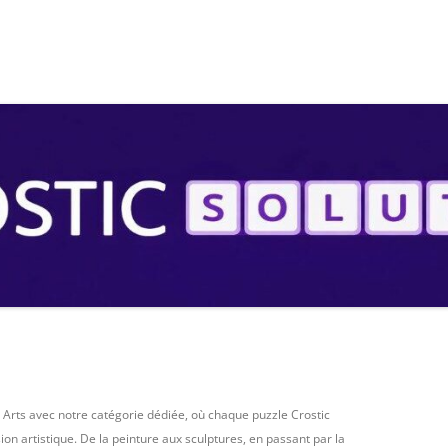
S
 Arts avec notre catégorie dédiée, où chaque puzzle Crostic
ion artistique. De la peinture aux sculptures, en passant par la