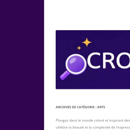
ARTS
CHIMIE
BOTANIQUE
MATHÉMATIQUE
ARCHIVES DE CATÉGORIE :
ARTS
Plongez dans le monde coloré et inspirant des
célèbre la beauté et la complexité de l’express