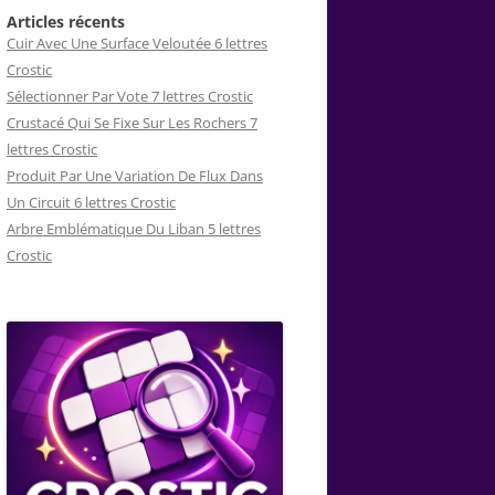
Articles récents
Cuir Avec Une Surface Veloutée 6 lettres
Crostic
Sélectionner Par Vote 7 lettres Crostic
Crustacé Qui Se Fixe Sur Les Rochers 7
lettres Crostic
Produit Par Une Variation De Flux Dans
Un Circuit 6 lettres Crostic
Arbre Emblématique Du Liban 5 lettres
Crostic