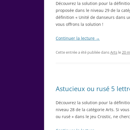
Découvrez la solution pour la définiti
proposée dans le niveau 29 de la catég
définition « Unité de danseurs dans un
vous offrons la solution !
Continuer la lecture
→
Cette entrée a été publiée dans
Arts
le
20 m
Astucieux ou rusé 5 lettr
Découvrez la solution pour la définiti
niveau 28 de la catégorie Arts. Si vous
ou rusé » dans le jeu Crostic, ne cherc