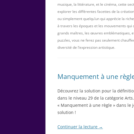
musique, la littérature, et le cinéma, cette sec
explorer les différentes facettes de la créati
ou simplement quelqu’un qui apprécie la riches
à travers les époques et les mouvements qui 
grands maîtres, les œuvres emblématiques, et l
puzzles, vous ne ferez pas seulement chauffer
diversité de l’expression artistique.
Manquement à une règle 5
Découvrez la solution pour la définit
dans le niveau 29 de la catégorie Arts.
« Manquement à une règle » dans le je
solution !
Continuer la lecture
→