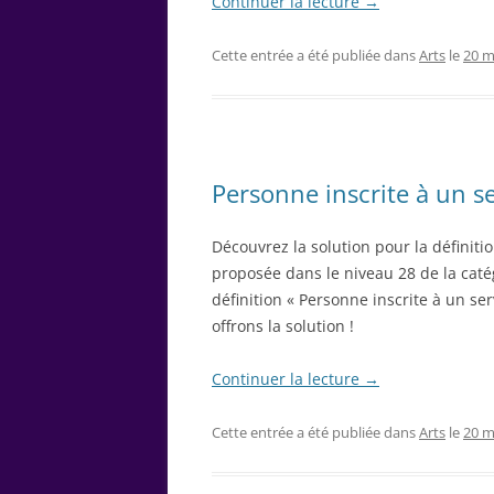
Continuer la lecture
→
Cette entrée a été publiée dans
Arts
le
20 m
Personne inscrite à un se
Découvrez la solution pour la définitio
proposée dans le niveau 28 de la catég
définition « Personne inscrite à un se
offrons la solution !
Continuer la lecture
→
Cette entrée a été publiée dans
Arts
le
20 m