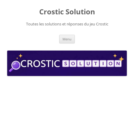
Aller
au
Crostic Solution
contenu
Toutes les solutions et réponses du jeu Crostic
Menu