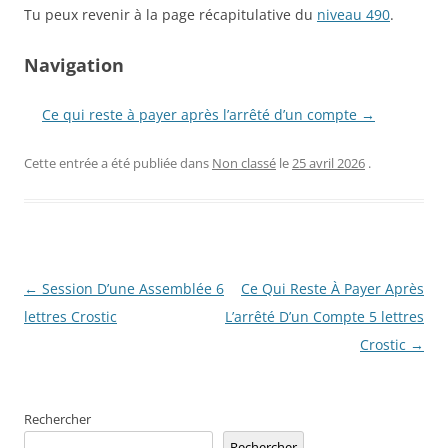
Tu peux revenir à la page récapitulative du
niveau 490
.
Navigation
Ce qui reste à payer après l’arrêté d’un compte →
Cette entrée a été publiée dans
Non classé
le
25 avril 2026
.
Navigation
←
Session D’une Assemblée 6
Ce Qui Reste À Payer Après
des
lettres Crostic
L’arrêté D’un Compte 5 lettres
articles
Crostic
→
Rechercher
Rechercher