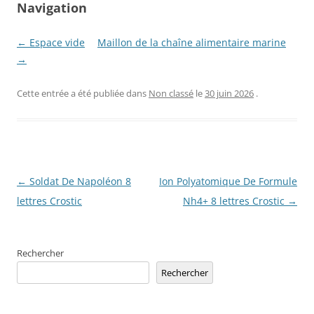
Navigation
← Espace vide
Maillon de la chaîne alimentaire marine
→
Cette entrée a été publiée dans
Non classé
le
30 juin 2026
.
Navigation
←
Soldat De Napoléon 8
Ion Polyatomique De Formule
des
lettres Crostic
Nh4+ 8 lettres Crostic
→
articles
Rechercher
Rechercher