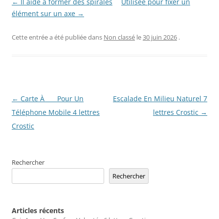
← Il aide à former des spirales
Utilisée pour fixer un
élément sur un axe →
Cette entrée a été publiée dans
Non classé
le
30 juin 2026
.
Navigation
←
Carte À ___ Pour Un
Escalade En Milieu Naturel 7
des
Téléphone Mobile 4 lettres
lettres Crostic
→
articles
Crostic
Rechercher
Rechercher
Articles récents