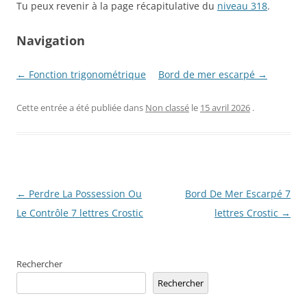
Tu peux revenir à la page récapitulative du
niveau 318
.
Navigation
← Fonction trigonométrique
Bord de mer escarpé →
Cette entrée a été publiée dans
Non classé
le
15 avril 2026
.
Navigation
←
Perdre La Possession Ou
Bord De Mer Escarpé 7
des
Le Contrôle 7 lettres Crostic
lettres Crostic
→
articles
Rechercher
Rechercher