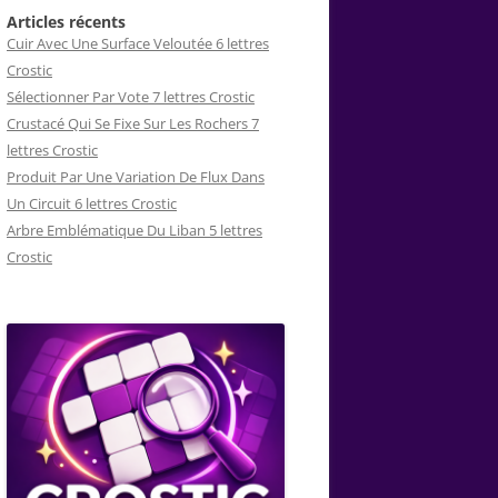
Articles récents
Cuir Avec Une Surface Veloutée 6 lettres
Crostic
Sélectionner Par Vote 7 lettres Crostic
Crustacé Qui Se Fixe Sur Les Rochers 7
lettres Crostic
Produit Par Une Variation De Flux Dans
Un Circuit 6 lettres Crostic
Arbre Emblématique Du Liban 5 lettres
Crostic