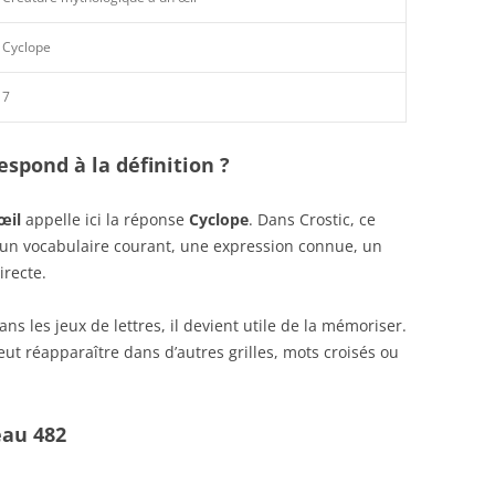
Cyclope
7
spond à la définition ?
œil
appelle ici la réponse
Cyclope
. Dans Crostic, ce
r un vocabulaire courant, une expression connue, un
irecte.
s les jeux de lettres, il devient utile de la mémoriser.
ut réapparaître dans d’autres grilles, mots croisés ou
eau 482