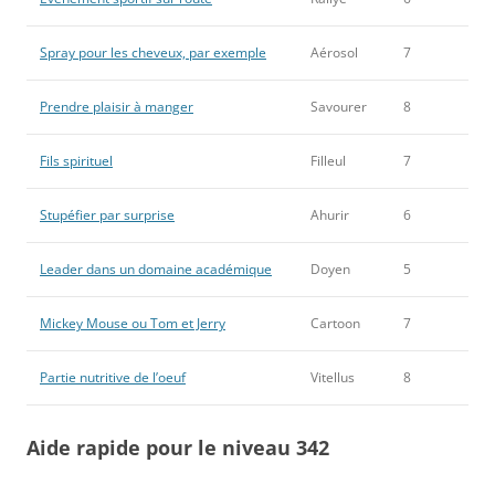
Spray pour les cheveux, par exemple
Aérosol
7
Prendre plaisir à manger
Savourer
8
Fils spirituel
Filleul
7
Stupéfier par surprise
Ahurir
6
Leader dans un domaine académique
Doyen
5
Mickey Mouse ou Tom et Jerry
Cartoon
7
Partie nutritive de l’oeuf
Vitellus
8
Aide rapide pour le niveau 342