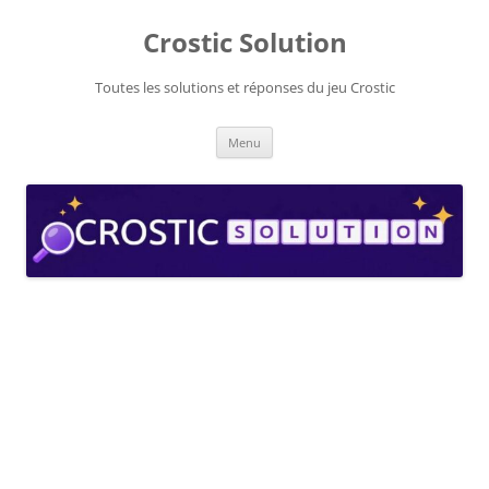
Aller
au
Crostic Solution
contenu
Toutes les solutions et réponses du jeu Crostic
Menu