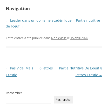
Navigation
← Leader dans un domaine académique
Partie nutritive
de l’oeuf →
Cette entrée a été publiée dans
Non classé
le
15 avril 2026
.
Navigation
←
Pas Vide, Mais ___ 6 lettres
Partie Nutritive De L’oeuf 8
des
Crostic
lettres Crostic
→
articles
Rechercher
Rechercher