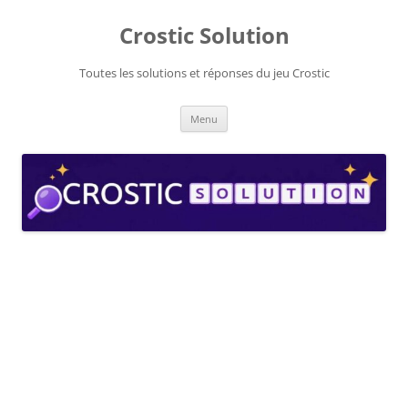
Aller
au
Crostic Solution
contenu
Toutes les solutions et réponses du jeu Crostic
Menu