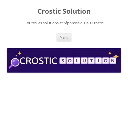
Aller
au
Crostic Solution
contenu
Toutes les solutions et réponses du jeu Crostic
Menu