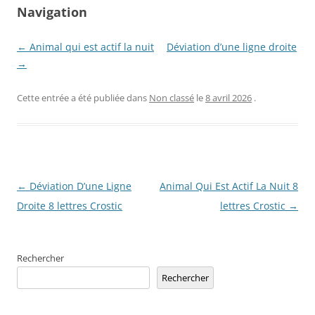
Navigation
← Animal qui est actif la nuit
Déviation d’une ligne droite
→
Cette entrée a été publiée dans
Non classé
le
8 avril 2026
.
Navigation
←
Déviation D’une Ligne
Animal Qui Est Actif La Nuit 8
des
Droite 8 lettres Crostic
lettres Crostic
→
articles
Rechercher
Rechercher