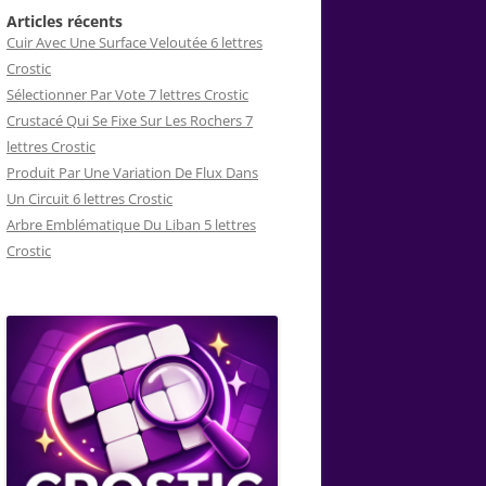
Articles récents
Cuir Avec Une Surface Veloutée 6 lettres
Crostic
Sélectionner Par Vote 7 lettres Crostic
Crustacé Qui Se Fixe Sur Les Rochers 7
lettres Crostic
Produit Par Une Variation De Flux Dans
Un Circuit 6 lettres Crostic
Arbre Emblématique Du Liban 5 lettres
Crostic