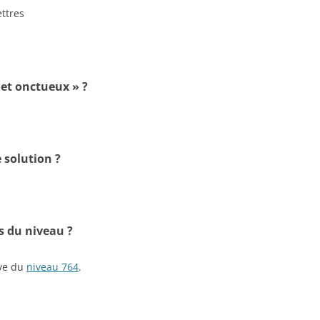
ettres
 et onctueux » ?
 solution ?
s du niveau ?
ive du
niveau 764
.