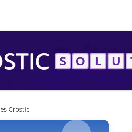
S
es Crostic