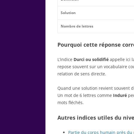
Solution
Nombre de lettres
Pourquoi cette réponse corre
L’indice
Durci ou solidifié
appelle ici 
repose souvent sur un vocabulaire c
relation de sens directe.
Quand une solution revient souvent dan
Un mot de 6 lettres comme
Induré
peu
mots fléchés.
Autres indices utiles du niv
Partie du corps humain près du 