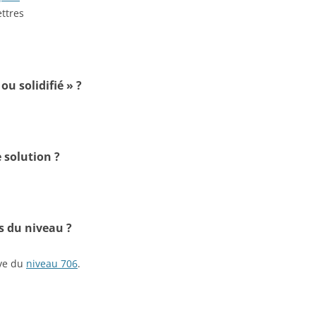
ettres
ou solidifié » ?
 solution ?
s du niveau ?
ive du
niveau 706
.