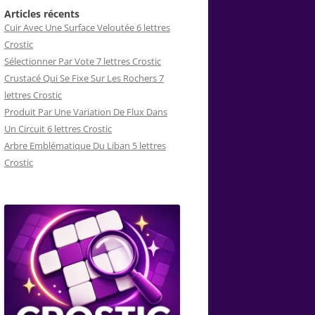
Articles récents
Cuir Avec Une Surface Veloutée 6 lettres
Crostic
Sélectionner Par Vote 7 lettres Crostic
Crustacé Qui Se Fixe Sur Les Rochers 7
lettres Crostic
Produit Par Une Variation De Flux Dans
Un Circuit 6 lettres Crostic
Arbre Emblématique Du Liban 5 lettres
Crostic