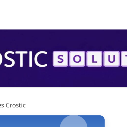
S
es Crostic