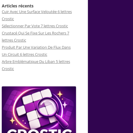
Articles récents
Cuir Avec Une Surface Veloutée 6 lettres
Crostic
Sélectionner Par Vote 7 lettres Crostic
Crustacé Qui Se Fixe Sur Les Rochers 7
lettres Crostic
Produit Par Une Variation De Flux Dans
Un Circuit 6 lettres Crostic
Arbre Emblématique Du Liban 5 lettres
Crostic