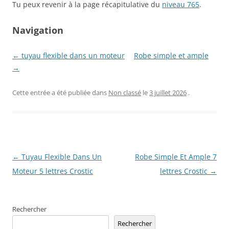
Tu peux revenir à la page récapitulative du
niveau 765
.
Navigation
← tuyau flexible dans un moteur
Robe simple et ample
→
Cette entrée a été publiée dans
Non classé
le
3 juillet 2026
.
Navigation
←
Tuyau Flexible Dans Un
Robe Simple Et Ample 7
des
Moteur 5 lettres Crostic
lettres Crostic
→
articles
Rechercher
Rechercher