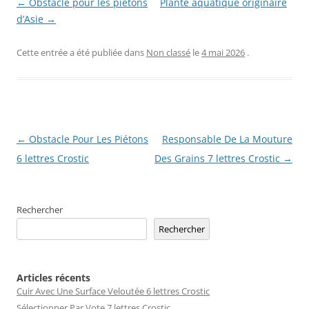
← Obstacle pour les piétons
Plante aquatique originaire
d’Asie →
Cette entrée a été publiée dans
Non classé
le
4 mai 2026
.
Navigation
←
Obstacle Pour Les Piétons
Responsable De La Mouture
des
6 lettres Crostic
Des Grains 7 lettres Crostic
→
articles
Rechercher
Rechercher
Articles récents
Cuir Avec Une Surface Veloutée 6 lettres Crostic
Sélectionner Par Vote 7 lettres Crostic