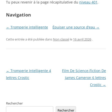
Tu peux revenir à la page récapitulative du
niveau 401
.
Navigation
← Tromperie intelligente
Épuiser une source d’eau →
Cette entrée a été publiée dans
Non classé
le
16 avril 2026
.
Navigation
←
Tromperie Intelligente 4
Film De Science-Fiction De
des
lettres Crostic
James Cameron 6 lettres
articles
Crostic
→
Rechercher
Rechercher