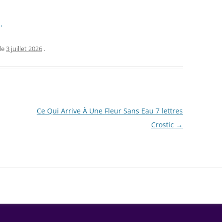
 →
le
3 juillet 2026
.
Ce Qui Arrive À Une Fleur Sans Eau 7 lettres
Crostic
→