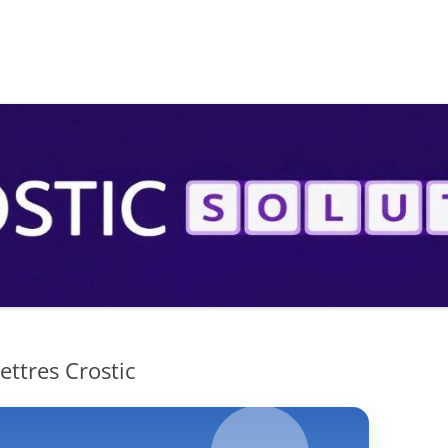
S
ttres Crostic