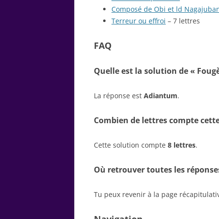
Composé de Obi et ld Nagajuba
Terreur ou effroi
– 7 lettres
FAQ
Quelle est la solution de « Fou
La réponse est
Adiantum
.
Combien de lettres compte cette
Cette solution compte
8 lettres
.
Où retrouver toutes les réponse
Tu peux revenir à la page récapitulat
Navigation