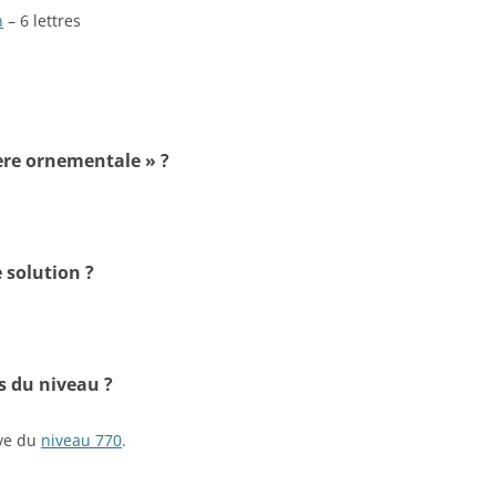
n
– 6 lettres
gère ornementale » ?
 solution ?
s du niveau ?
ive du
niveau 770
.