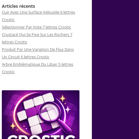
Articles récents
Cuir Avec Une Surface Veloutée 6 lettres
Crostic
Sélectionner Par Vote 7 lettres Crostic
Crustacé Qui Se Fixe Sur Les Rochers 7
lettres Crostic
Produit Par Une Variation De Flux Dans
Un Circuit 6 lettres Crostic
Arbre Emblématique Du Liban 5 lettres
Crostic