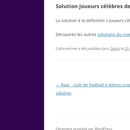
Solution Joueurs célèbres de
La solution à la définition « Joueurs c
Découvrez les autres
solutions du niv
Cette entrée a été publiée dans
Sport
le
23
Navigation
←
Real _ club de football 6 lettres cros
des
solution
articles
Fièrement propulsé par WordPress