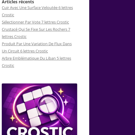
Articles récents
Cuir Avec Une Surface Veloutée 6 lettres
Crostic
Sélectionner Par Vote 7 lettres Crostic
Crustacé Qui Se Fixe Sur Les Rochers 7
lettres Crostic
Produit Par Une Variation De Flux Dans
Un Circuit 6 lettres Crostic
Arbre Emblématique Du Liban 5 lettres
Crostic