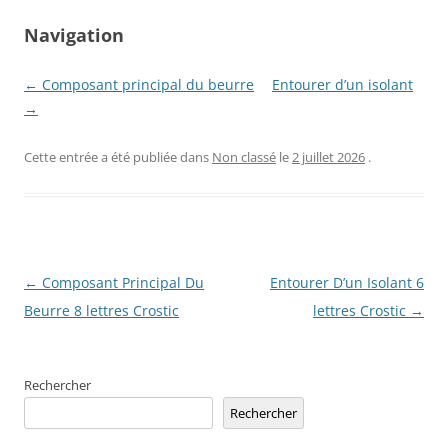
Navigation
← Composant principal du beurre
Entourer d’un isolant
→
Cette entrée a été publiée dans
Non classé
le
2 juillet 2026
.
Navigation
←
Composant Principal Du
Entourer D’un Isolant 6
des
Beurre 8 lettres Crostic
lettres Crostic
→
articles
Rechercher
Rechercher